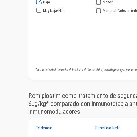
Baja
Menor
Muy baja/Nula
Marginal/Nulo/Inciert
Para ver el detalle sobre las definiciones de los dominios, sus categorías y la ponderac
Romiplostim como tratamiento de segunda 
6ug/kg* comparado con inmunoterapia anti
inmunomoduladores
Evidencia
Beneficio Neto