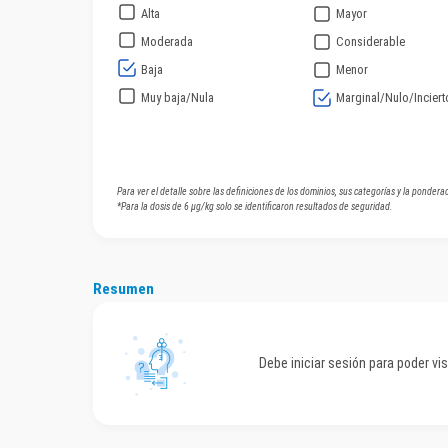
Alta
Mayor
Moderada
Considerable
Baja
Menor
Muy baja/Nula
Marginal/Nulo/Inciert
Para ver el detalle sobre las definiciones de los dominios, sus categorías y la ponderac
*Para la dosis de 6 µg/kg solo se identificaron resultados de seguridad.
Resumen
Debe iniciar sesión para poder vi